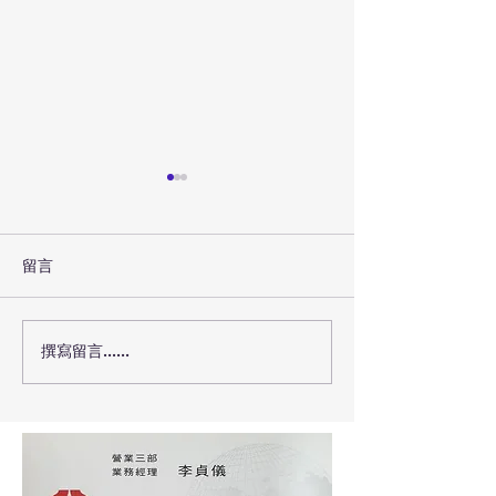
留言
撰寫留言......
康和期貨開戶 推薦首選期
今年最新期貨手
貨營業員李貞儀 享資深業
價!!! 今年最新
務員權限低價
免費洽詢 比較比
接來電洽詢囉