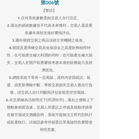
第006號
【警語】 
1.任何系統參數需由交易人自行設定。 
2.過去的績效數據並不代表未來獲利，交易人還是要
依據本身狀況做好審慎評估。 
3.國外期貨交易之商品須經主管機關之核准。 
4.期貨及選擇權交易具低保證金之高度財務槓桿特
性，在可能產生極大利潤的同時；也可能產生極大損
失，交易人於開戶前應審慎考慮本身的財務能力及經
濟狀況。 
5.網路系統下單有一定風險，資料內容因錯誤、延
遲、或更新傳輸中斷，導致交易損失交易人應自行負
擔，請交易人自行判斷與評估並留意控管風險。 
6.在交易極為活絡情況下(所謂快市)，撮合之價格上下
變動會相當迅速，交易人所委託之停損及移動停損單
在被市場成交價觸及時，系統可能無法立即判別執行
或延遲執行。詳細請參考停損委託單風險預告書暨使
用同意書。 