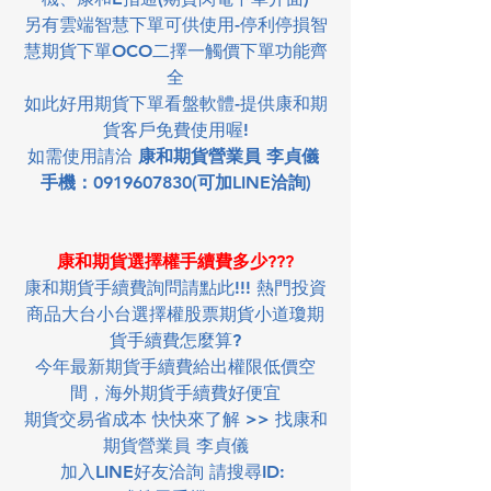
另有雲端智慧下單可供使用-停利停損智
慧期貨下單OCO二擇一觸價下單功能齊
全
如此好用期貨下單看盤軟體-提供康和期
貨客戶免費使用喔!
如需使用請洽 
康和期貨營業員 李貞儀 
手機：0919607830(可加LINE洽詢)
康和期貨選擇權手續費多少???
康和期貨手續費詢問請點此!!! 熱門投資
商品大台小台選擇權股票期貨小道瓊期
貨手續費怎麼算
?
今年最新期貨手續費給出權限低價空
間，海外期貨手續費好便宜
期貨交易省成本 快快來了解 >> 找康和
期貨營業員 李貞儀
加入LINE好友洽詢 請搜尋ID: 