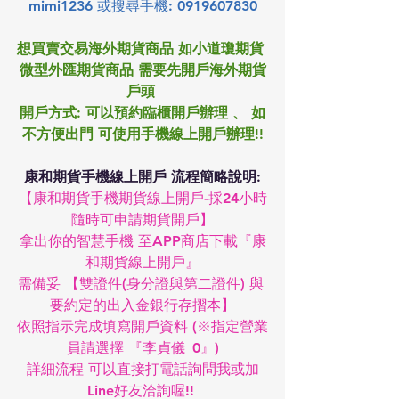
mimi1236 或搜尋手機: 0919607830
想買賣交易海外期貨商品 如小道瓊期貨 
微型外匯期貨商品 需要先開戶海外期貨
戶頭 
開戶方式: 可以預約臨櫃開戶辦理 、 如
不方便出門 可使用手機線上開戶辦理!!
康和期貨手機線上開戶 流程簡略說明:
【康和期貨手機期貨線上開戶-採24小時
隨時可申請期貨開戶】
拿出你的智慧手機 至APP商店下載『康
和期貨線上開戶』
需備妥 【雙證件(身分證與第二證件) 與 
要約定的出入金銀行存摺本】
依照指示完成填寫開戶資料 (※指定營業
員請選擇 『李貞儀_0』)
詳細流程 可以直接打電話詢問我或加
Line好友洽詢喔!! 