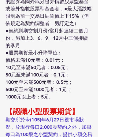
的證券為國外成分證券指數股票型基金
或境外指數股票型基金者，●最大漲跌幅
限制為前一交易日結算價上下15%（但
依規定為契約調整者，另訂定之）
●契約到期交割月份:當月起連續二個月
份，另加上3、6、9、12月中三個接續
的季月
●股票期貨最小升降單位 :
價格未滿10元者：0.01元；
10元至未滿50元者：0.05元；
50元至未滿100元者：0.1元；
100元至未滿500元者：0.5元；
500元至未滿1000元者：1元；
1000元以上者：5元。
【認識小型股票期貨】
期交所於今(105)年6月27日視市場狀
況，於現行每口2,000股契約之外，加掛
每口為100股之小型契約，提供小額交易