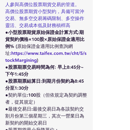
人參與高價位股票期貨交易的管道。
高價位股票期貨小型契約，具備可當沖
交易、無多空交易籌碼限制、多空操作
靈活、交易成本低及財務槓桿高
●小型股票期貨原始保證金計算方式:期
貨契約價格×100股×原始保證金適用比
例%
 (原始保證金適用比例查詢網
址
:https://www.taifex.com.tw/cht/5/s
tockMargining
)
●股票期票交易時間為何: 早上8:45分~
下午1:45分
●股票期票結算日:到期月份契約為8:45
分至1:30分
●契約單位:100股（但依規定為契約調整
者，從其規定）
●最後交易日:最後交易日為各該契約交
割月份第三個星期三，其次一營業日為
新契約的開始交易日
●股票期貨最小升降單位 :