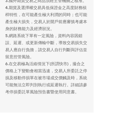
3.國外期貨交易之商品須經主管機關之核准。
4.期貨及選擇權交易具低保證金之高度財務槓
桿特性，在可能產生極大利潤的同時；也可能
產生極大損失，交易人於開戶前應審慎考慮本
身的財務能力及經濟狀況。
5.網路系統下單有一定風險，資料內容因錯
誤、延遲、或更新傳輸中斷，導致交易損失交
易人應自行負擔，請交易人自行判斷與評估並
留意控管風險。
6.在交易極為活絡情況下(所謂快市)，撮合之
價格上下變動會相當迅速，交易人所委託之停
損及移動停損單在被市場成交價觸及時，系統
可能無法立即判別執行或延遲執行。詳細請參
考停損委託單風險預告書暨使用同意書。
康和期貨股份有限公司