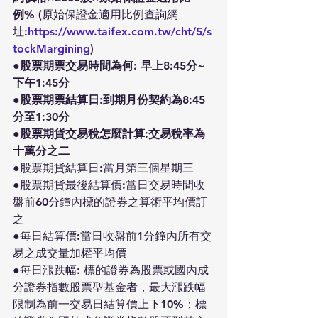
例% 
(原始保證金適用比例查詢網
址:
https://www.taifex.com.tw/cht/5/s
tockMargining
)
●股票期票交易時間為何: 早上8:45分~
下午1:45分
●股票期票結算日:到期月份契約為8:45
分至1:30分
●股票期貨交易稅怎麼計算:交易稅率為
十萬分之二
●股票期貨結算日:當月第三個星期三
●股票期貨最後結算價:當日交易時間收
盤前60分鐘內標的證券之算術平均價訂
之
●每日結算價:當日收盤前1分鐘內所有交
易之成交量加權平均價
●每日漲跌幅: 標的證券為股票或國內成
分證券指數股票型基金者，最大漲跌幅
限制為前一交易日結算價上下10%；標